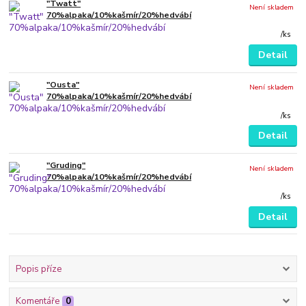
"Twatt"
Není skladem
70%alpaka/10%kašmír/20%hedvábí
/
ks
Detail
"Ousta"
Není skladem
70%alpaka/10%kašmír/20%hedvábí
/
ks
Detail
"Gruding"
Není skladem
70%alpaka/10%kašmír/20%hedvábí
/
ks
Detail
Popis příze
Komentáře
0