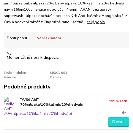
jemňoučká baby alpaka) 70% baby alpaka, 10% kašmír a 20% hedvábí
návin 166m/100g, jehlice doporučuji 4-5mm, ARAN, bez úpravy
superwash alpaka pochází s peruánských And, kašmír z Mongolska či z
Číny a hedvábí taktéž z Číny ručně mnou šetrně...
celý popis
Dostupnost
Není skladem
/
ks
Momentálně není k dispozici
Číslo produktu:
MKAA-001
Výrobce:
Decida
Podobné produkty
"Wild Aid"
Není skladem
70%alpaka/10%kašmír/20%hedvábí
/
ks
Detail