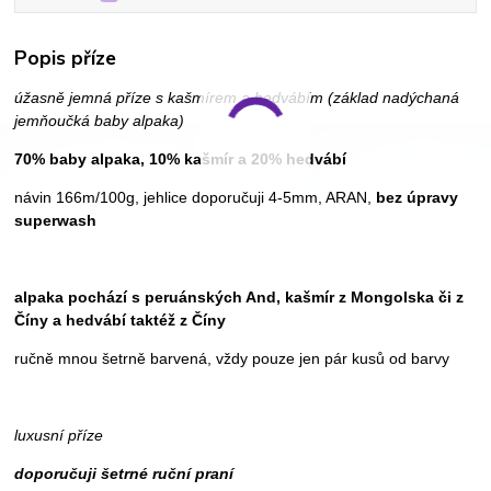
Popis příze
úžasně jemná příze s kašmírem a hedvábím (základ nadýchaná
jemňoučká baby alpaka)
70% baby alpaka, 10% kašmír a 20% hedvábí
návin 166m/100g, jehlice doporučuji 4-5mm, ARAN,
bez úpravy
superwash
alpaka pochází s peruánských And, kašmír z Mongolska či z
Číny a hedvábí taktéž z Číny
ručně mnou šetrně barvená, vždy pouze jen pár kusů od barvy
luxusní příze
doporučuji šetrné ruční praní