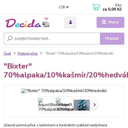
0
ks
CZK
za
0,00 Kč
Menu
Hledat
Úvod
Prodané příze
"Bixter" 70%alpaka/10%kašmír/20%hedvábí
"Bixter"
70%alpaka/10%kašmír/20%hedvá
úžasně jemná příze s kašmírem a hedvábím (základ nadýchaná