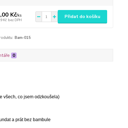
,00 Kč
/
ks
Přidat do košíku
29 Kč
bez DPH
roduktu:
Bam-015
táře
0
ze všech, co jsem odzkoušela)
sundat a prát bez bambule