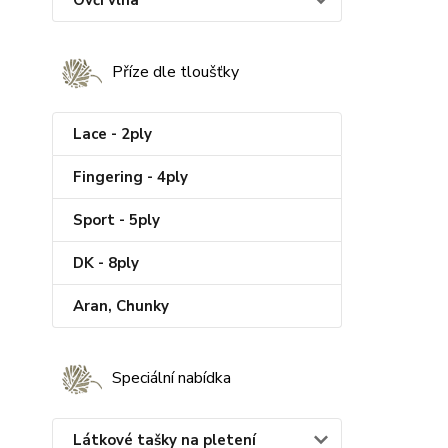
Ovčí vlna
Příze dle tloušťky
Lace - 2ply
Fingering - 4ply
Sport - 5ply
DK - 8ply
Aran, Chunky
Speciální nabídka
Látkové tašky na pletení