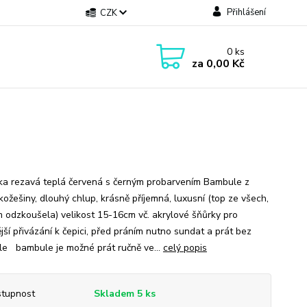
Přihlášení
CZK
0
ks
za
0,00 Kč
ka rezavá teplá červená s černým probarvením Bambule z
kožešiny, dlouhý chlup, krásně příjemná, luxusní (top ze všech,
m odzkoušela) velikost 15-16cm vč. akrylové šňůrky pro
jší přivázání k čepici, před práním nutno sundat a prát bez
e bambule je možné prát ručně ve...
celý popis
tupnost
Skladem 5 ks