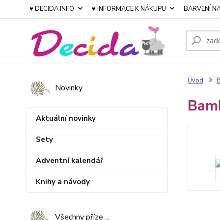
♥ DECIDA INFO
♥ INFORMACE K NÁKUPU
BARVENÍ NA
Úvod
Novinky
Bam
Aktuální novinky
Sety
Adventní kalendář
Knihy a návody
Všechny příze ...