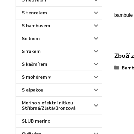
S hedvábím
S tencelem
bambule j
S bambusem
Se lnem
S Yakem
Zboží 
S kašmírem
Bamb
S mohérem ♥
S alpakou
Merino s efektní nitkou
Stříbrná/Zlatá/Bronzová
SLUB merino