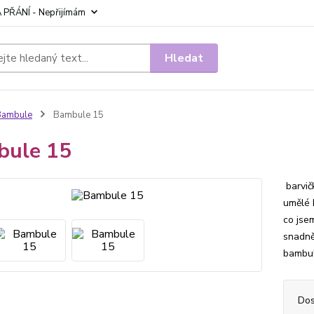
 PŘÁNÍ - Nepřijímám
Hledat
Bambule
Bambule 15
bule 15
barvič
umělé 
co jse
snadně
bambul
Dos