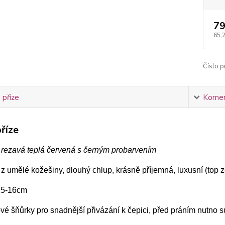
79
65,
Číslo p
 příze
Komen
říze
 rezavá teplá červená s černým probarvením
 umělé kožešiny, dlouhý chlup, krásně příjemná, luxusní (top 
 15-16cm
ové šňůrky pro snadnější přivázání k čepici, před práním nutno 