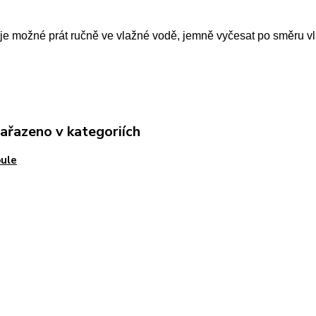
e možné prát ručně ve vlažné vodě, jemně vyčesat po směru vla
zařazeno v kategoriích
ule