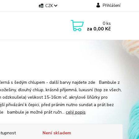
Přihlášení
CZK
0
ks
za
0,00 Kč
černá s šedým chlupem - další barvy najdete zde Bambule z
kožešiny, dlouhý chlup, krásně příjemná, luxusní (top ze všech,
m odzkoušela) velikost 15-16cm vč. akrylové šňůrky pro
jší přivázání k čepici, před práním nutno sundat a prát bez
e bambule je možné prát ručn...
celý popis
tupnost
Není skladem