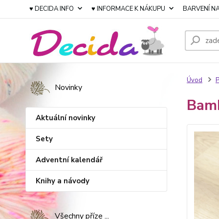
♥ DECIDA INFO
♥ INFORMACE K NÁKUPU
BARVENÍ NA
Úvod
P
Novinky
Bam
Aktuální novinky
Sety
Adventní kalendář
Knihy a návody
Všechny příze ...