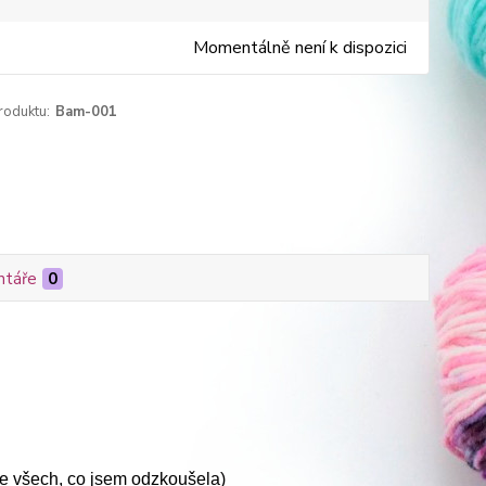
Momentálně není k dispozici
roduktu:
Bam-001
táře
0
ze všech, co jsem odzkoušela)