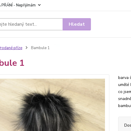
 PŘÁNÍ - Nepřijímám
Hledat
rodané příze
Bambule 1
bule 1
barva 
umělé 
co jse
snadně
bambul
Dos