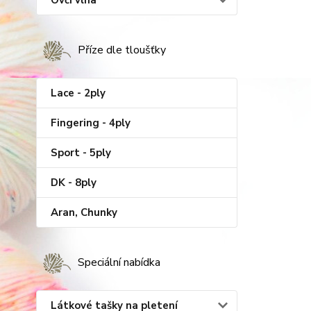
Ovčí vlna
Příze dle tloušťky
Lace - 2ply
Fingering - 4ply
Sport - 5ply
DK - 8ply
Aran, Chunky
Speciální nabídka
Látkové tašky na pletení