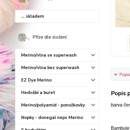
... skladem
Příze dle složení
Merino/vlna se superwash
Merino/vlna bez superwash
Popis
EZ Dye Merino
Popis p
Hedvábí a buret
Merino/polyamid - ponožkovky
barva če
Nopky - donegal neps Merino
Bambule z