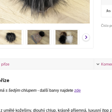
/
ks
Číslo p
 příze
Komen
říze
rná s šedým chlupem
- další barvy najdete
zde
 umělé kožešiny, dlouhý chlup, krásně příjemná, luxusní (top 