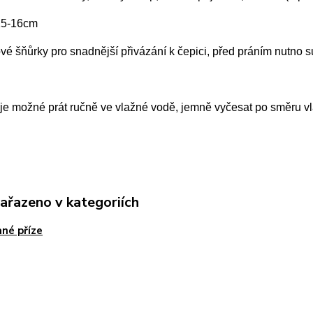
 15-16cm
ové šňůrky pro snadnější přivázání k čepici, před práním nutno 
e možné prát ručně ve vlažné vodě, jemně vyčesat po směru vla
zařazeno v kategoriích
né příze