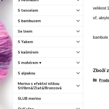
S hedvábím
velikost
S tencelem
vč. akryl
S bambusem
Se lnem
bambule j
S Yakem
S kašmírem
S mohérem ♥
Zboží 
S alpakou
Proda
Merino s efektní nitkou
Stříbrná/Zlatá/Bronzová
SLUB merino