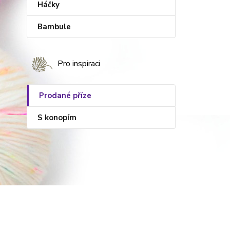
Háčky
Bambule
Pro inspiraci
Prodané příze
S konopím