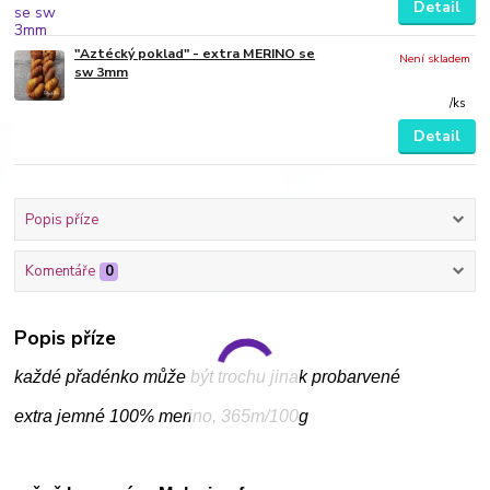
Detail
"Aztécký poklad" - extra MERINO se
Není skladem
sw 3mm
/
ks
Detail
Popis příze
Komentáře
0
Popis příze
každé přadénko může být trochu jinak probarvené
extra jemné 100% merino, 365m/100g