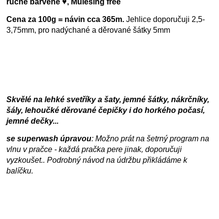
ručně barvené ♥, Mulesing free
Cena za 100g = návin cca 365m.
Jehlice doporučuji 2,5-
3,75mm, pro nadýchané a děrované šátky 5mm
Skvělé na lehké svetříky a šaty, jemné šátky, nákrčníky,
šály, lehoučké děrované čepičky i do horkého počasí,
jemné dečky...
se superwash úpravou
: Možno prát na šetrný program na
vlnu v pračce - každá pračka pere jinak, doporučuji
vyzkoušet.. Podrobný návod na údržbu přikládáme k
balíčku.