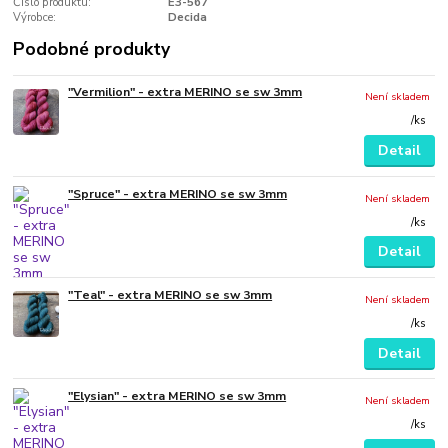
Číslo produktu:
E3-567
Výrobce:
Decida
Podobné produkty
"Vermilion" - extra MERINO se sw 3mm
Není skladem
/
ks
Detail
"Spruce" - extra MERINO se sw 3mm
Není skladem
/
ks
Detail
"Teal" - extra MERINO se sw 3mm
Není skladem
/
ks
Detail
"Elysian" - extra MERINO se sw 3mm
Není skladem
/
ks