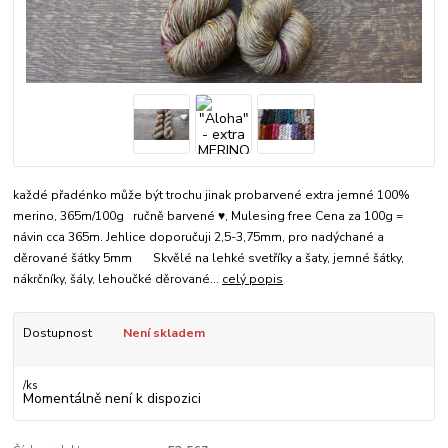
každé přadénko může být trochu jinak probarvené extra jemné 100%
merino, 365m/100g ručně barvené ♥, Mulesing free Cena za 100g =
návin cca 365m. Jehlice doporučuji 2,5-3,75mm, pro nadýchané a
děrované šátky 5mm Skvělé na lehké svetříky a šaty, jemné šátky,
nákrčníky, šály, lehoučké děrované...
celý popis
Dostupnost
Není skladem
/
ks
Momentálně není k dispozici