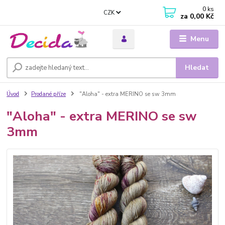
0
ks
CZK
za
0,00 Kč
Menu
Hledat
Úvod
Prodané příze
"Aloha" - extra MERINO se sw 3mm
"Aloha" - extra MERINO se sw
3mm