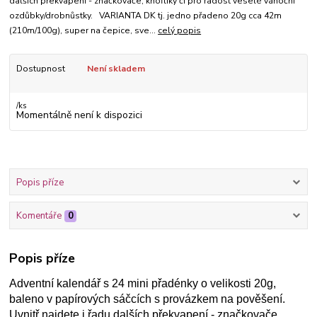
dalších překvapení - značkovače, knoflíky či pro radost veselé vánoční
ozdůbky/drobnůstky. VARIANTA DK tj. jedno přadeno 20g cca 42m
(210m/100g), super na čepice, sve...
celý popis
Dostupnost
Není skladem
/
ks
Momentálně není k dispozici
Popis příze
Komentáře
0
Popis příze
Adventní kalendář s 24 mini přadénky o velikosti 20g,
baleno v papírových sáčcích s provázkem na pověšení.
Uvnitř najdete i řadu dalších překvapení - značkovače,