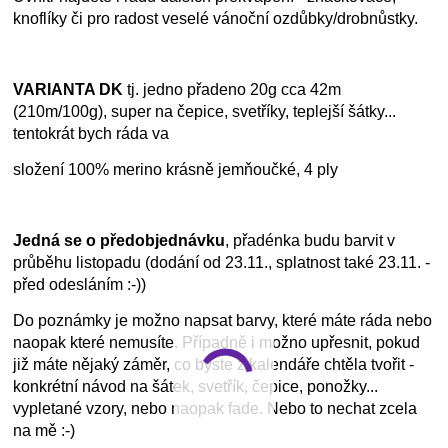
knoflíky či pro radost veselé vánoční ozdůbky/drobnůstky.
VARIANTA DK
tj. jedno přadeno 20g cca 42m
(210m/100g), super na čepice, svetříky, teplejší šátky...
tentokrát bych ráda va
složení 100% merino krásně jemňoučké, 4 ply
Jedná se o předobjednávku
, přadénka budu barvit v
průběhu listopadu (dodání od 23.11., splatnost také 23.11. -
před odesláním :-))
Do poznámky je možno napsat barvy, které máte ráda nebo
naopak které nemusíte. Případně i možno upřesnit, pokud
již máte nějaký záměr, co byste z kalendáře chtěla tvořit -
konkrétní návod na šátek, svetřík, čepice, ponožky...
vypletané vzory, nebo naopak fade. Nebo to nechat zcela
na mě :-)