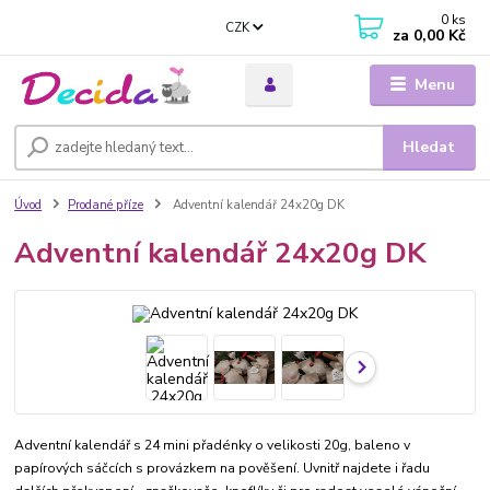
0
ks
CZK
za
0,00 Kč
Menu
Hledat
Úvod
Prodané příze
Adventní kalendář 24x20g DK
Adventní kalendář 24x20g DK
Adventní kalendář s 24 mini přadénky o velikosti 20g, baleno v
papírových sáčcích s provázkem na pověšení. Uvnitř najdete i řadu