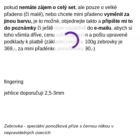
pokud
nemáte zájem o celý set
, ale pouze o velké
přadeno (či malé), nebo chcete mini přadeno
vyměnit za
jinou barvu,
je to možné, objednejte takto a
připište mi to
do poznámky
či ještě lépe následně do
e-mailu
, abych si
toho všimla dříve, cenu ručně upravím a pošlu upravené
podklady k platbě (základní cena ze 100g zebrovky je
369,-, za mini přadénko ponožkovky 90,-)
fingering
jehlice doporučuji 2,5-3mm
Zebrovka - speciální ponožková příze s černou nitkou v
nepravidelných úsecích