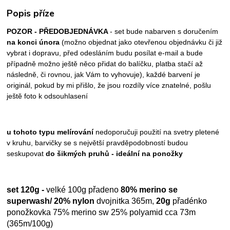
Popis příze
POZOR - PŘEDOBJEDNÁVKA
- set bude nabarven s doručením
na konci února
(možno objednat jako otevřenou objednávku či již
vybrat i dopravu, před odesláním budu posílat e-mail a bude
případně možno ještě něco přidat do balíčku, platba stačí až
následně, či rovnou, jak Vám to vyhovuje), každé barvení je
originál, pokud by mi přišlo, že jsou rozdíly více znatelné, pošlu
ještě foto k odsouhlasení
u tohoto typu melírování
nedoporučuji použití na svetry pletené
v kruhu, barvičky se s největší pravděpodobností budou
seskupovat
do šikmých pruhů - ideální na ponožky
set 120g -
velké 100g přadeno
80% merino se
superwash/ 20% nylon
dvojnitka 365m,
20g
přadénko
ponožkovka 75% merino sw 25% polyamid cca 73m
(365m/100g)