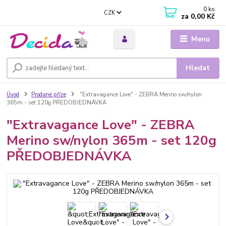
0
ks
CZK
za
0,00 Kč
Menu
Hledat
Úvod
Prodané příze
"Extravagance Love" - ZEBRA Merino sw/nylon
365m - set 120g PŘEDOBJEDNÁVKA
"Extravagance Love" - ZEBRA
Merino sw/nylon 365m - set 120g
PŘEDOBJEDNÁVKA