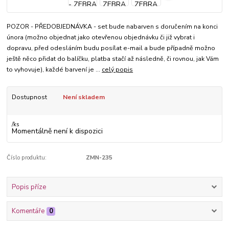
POZOR - PŘEDOBJEDNÁVKA - set bude nabarven s doručením na konci
února (možno objednat jako otevřenou objednávku či již vybrat i
dopravu, před odesláním budu posílat e-mail a bude případně možno
ještě něco přidat do balíčku, platba stačí až následně, či rovnou, jak Vám
to vyhovuje), každé barvení je ...
celý popis
Dostupnost
Není skladem
/
ks
Momentálně není k dispozici
Číslo produktu:
ZMN-235
Popis příze
Komentáře
0